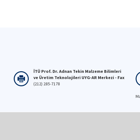
İTÜ Prof. Dr. Adnan Tekin Malzeme Bilimleri
ve Üretim Teknolojileri UYG-AR Merkezi - Fax
(212) 285-7178
Ma